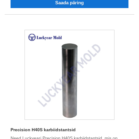
Saada päring
Precision H40S karbiidstantsid
Need Luckyeari Precision H40S karbiidstantsid, mis on