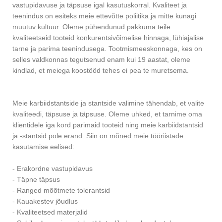
vastupidavuse ja täpsuse igal kasutuskorral. Kvaliteet ja
teenindus on esiteks meie ettevõtte poliitika ja mitte kunagi
muutuv kultuur. Oleme pühendunud pakkuma teile
kvaliteetseid tooteid konkurentsivõimelise hinnaga, lühiajalise
tarne ja parima teenindusega. Tootmismeeskonnaga, kes on
selles valdkonnas tegutsenud enam kui 19 aastat, oleme
kindlad, et meiega koostööd tehes ei pea te muretsema.
Meie karbiidstantside ja stantside valimine tähendab, et valite
kvaliteedi, täpsuse ja täpsuse. Oleme uhked, et tarnime oma
klientidele iga kord parimaid tooteid ning meie karbiidstantsid
ja -stantsid pole erand. Siin on mõned meie tööriistade
kasutamise eelised:
- Erakordne vastupidavus
- Täpne täpsus
- Ranged mõõtmete tolerantsid
- Kauakestev jõudlus
- Kvaliteetsed materjalid