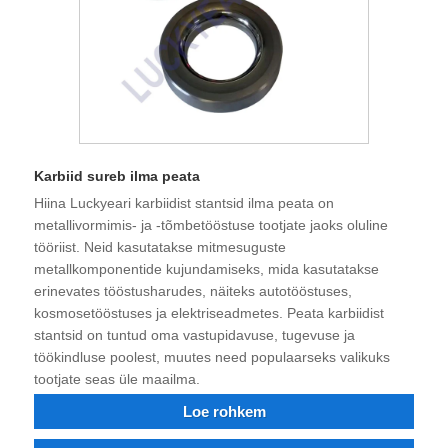
Karbiid sureb ilma peata
Hiina Luckyeari karbiidist stantsid ilma peata on
metallivormimis- ja -tõmbetööstuse tootjate jaoks oluline
tööriist. Neid kasutatakse mitmesuguste
metallkomponentide kujundamiseks, mida kasutatakse
erinevates tööstusharudes, näiteks autotööstuses,
kosmosetööstuses ja elektriseadmetes. Peata karbiidist
stantsid on tuntud oma vastupidavuse, tugevuse ja
töökindluse poolest, muutes need populaarseks valikuks
tootjate seas üle maailma.
Loe rohkem