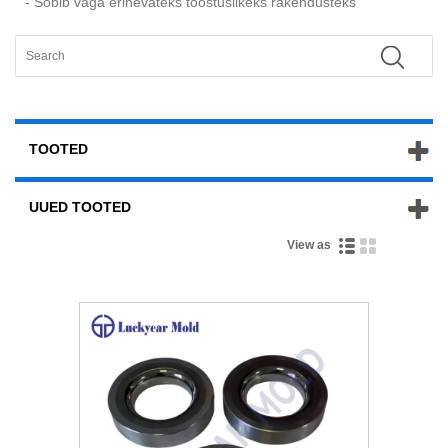
- Sobib väga erinevateks tööstuslikeks rakendusteks
TOOTED
UUED TOOTED
View as