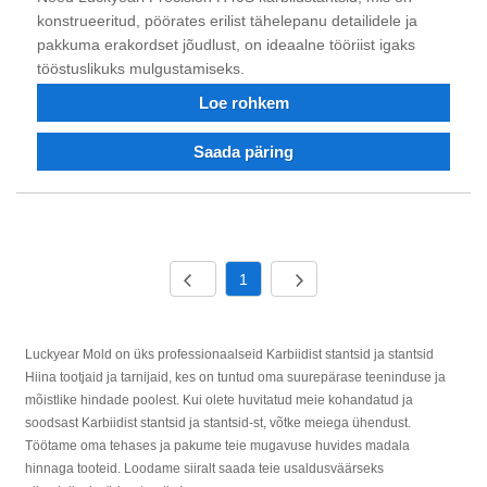
konstrueeritud, pöörates erilist tähelepanu detailidele ja
pakkuma erakordset jõudlust, on ideaalne tööriist igaks
tööstuslikuks mulgustamiseks.
Loe rohkem
Saada päring
1
Luckyear Mold on üks professionaalseid Karbiidist stantsid ja stantsid
Hiina tootjaid ja tarnijaid, kes on tuntud oma suurepärase teeninduse ja
mõistlike hindade poolest. Kui olete huvitatud meie kohandatud ja
soodsast Karbiidist stantsid ja stantsid-st, võtke meiega ühendust.
Töötame oma tehases ja pakume teie mugavuse huvides madala
hinnaga tooteid. Loodame siiralt saada teie usaldusväärseks