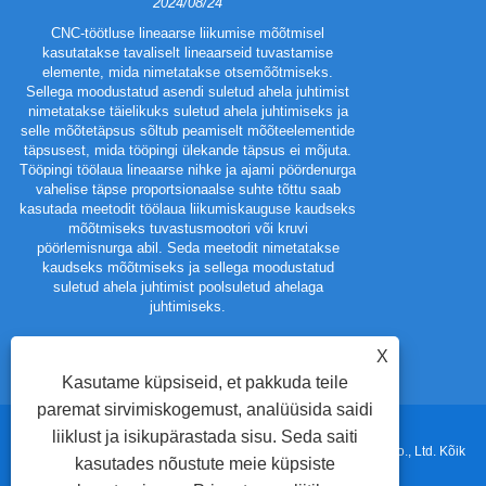
2024/08/24
CNC-töötluse lineaarse liikumise mõõtmisel
kasutatakse tavaliselt lineaarseid tuvastamise
Metallis
elemente, mida nimetatakse otsemõõtmiseks.
mitmesuguste
Sellega moodustatud asendi suletud ahela juhtimist
olenevalt nõu
nimetatakse täielikuks suletud ahela juhtimiseks ja
korro
selle mõõtetäpsus sõltub peamiselt mõõteelementide
kasutuskesk
täpsusest, mida tööpingi ülekande täpsus ei mõjuta.
Tööpingi töölaua lineaarse nihke ja ajami pöördenurga
vahelise täpse proportsionaalse suhte tõttu saab
kasutada meetodit töölaua liikumiskauguse kaudseks
mõõtmiseks tuvastusmootori või kruvi
pöörlemisnurga abil. Seda meetodit nimetatakse
kaudseks mõõtmiseks ja sellega moodustatud
suletud ahela juhtimist poolsuletud ahelaga
juhtimiseks.
X
Kasutame küpsiseid, et pakkuda teile
paremat sirvimiskogemust, analüüsida saidi
liiklust ja isikupärastada sisu. Seda saiti
Autoriõigus © 2024 Dongguan Luckyear Precision Mold Parts Co., Ltd. Kõik
kasutades nõustute meie küpsiste