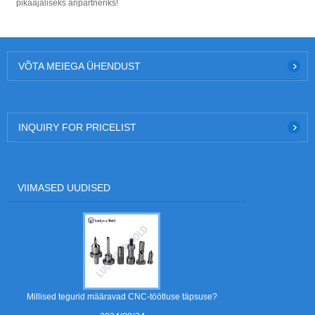
pikaajaliseks äripartneriks!
VÕTA MEIEGA ÜHENDUST
INQUIRY FOR PRICELIST
VIIMASED UUDISED
Millised tegurid määravad CNC-töötluse täpsuse?
Milliseid mat