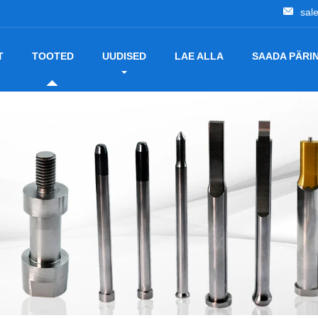
sal
T
TOOTED
UUDISED
LAE ALLA
SAADA PÄRI