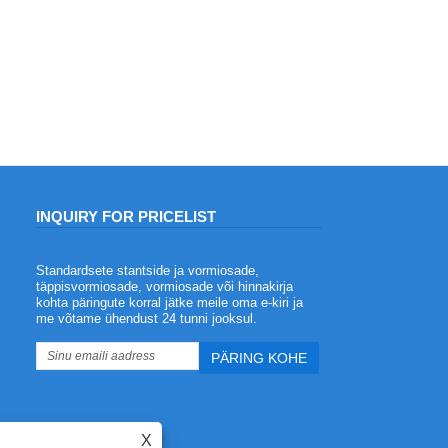
INQUIRY FOR PRICELIST
Standardsete stantside ja vormiosade,
Pressvormide komponentide
täppisvormiosade, vormiosade või hinnakirja
väljatöötamine
kohta päringute korral jätke meile oma e-kiri ja
2024/01/26
me võtame ühendust 24 tunni jooksul.
Tööstusharu prognooside kohaselt
kasvab lähiaastatel seoses uute
materjalide kasutuselevõtuga ja
arvutipõhise tootmistehnoloogia
arenguga nõudlus stantsimise osade
järele jätkuvalt.
X