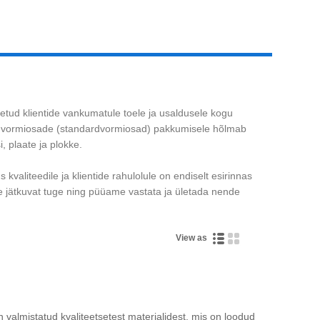
Live
tud klientide vankumatule toele ja usaldusele kogu
st vormiosade (standardvormiosad) pakkumisele hõlmab
, plaate ja plokke.
valiteedile ja klientide rahulolule on endiselt esirinnas
e jätkuvat tuge ning püüame vastata ja ületada nende
View as
n valmistatud kvaliteetsetest materjalidest, mis on loodud