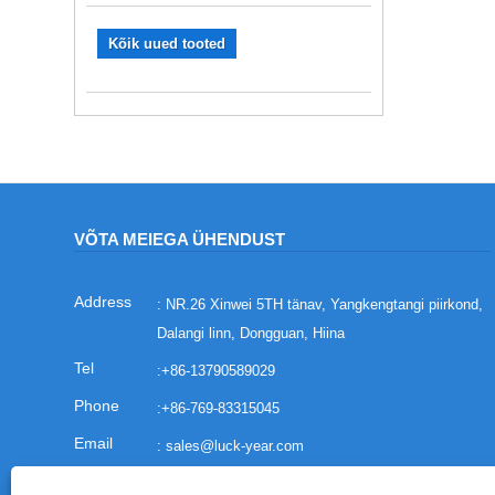
Kõik uued tooted
VÕTA MEIEGA ÜHENDUST
: NR.26 Xinwei 5TH tänav, Yangkengtangi piirkond,
Dalangi linn, Dongguan, Hiina
:
+86-13790589029
:
+86-769-83315045
:
sales@luck-year.com
: +86-769-83315045