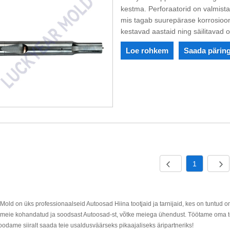
kestma. Perforaatorid on valmistat
mis tagab suurepärase korrosiooni
kestavad aastaid ning säilitavad
Loe rohkem
Saada pärin
1
Mold on üks professionaalseid Autoosad Hiina tootjaid ja tarnijaid, kes on tuntud 
 meie kohandatud ja soodsast Autoosad-st, võtke meiega ühendust. Töötame oma
Loodame siiralt saada teie usaldusväärseks pikaajaliseks äripartneriks!