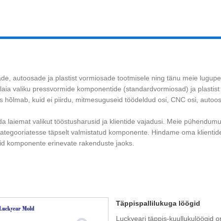
, autoosade ja plastist vormiosade tootmisele ning tänu meie lugupee
laia valiku pressvormide komponentide (standardvormiosad) ja plasti
s hõlmab, kuid ei piirdu, mitmesuguseid töödeldud osi, CNC osi, autoosi
laiemat valikut tööstusharusid ja klientide vajadusi. Meie pühendumus k
 kategooriatesse täpselt valmistatud komponente. Hindame oma klientid
seid komponente erinevate rakenduste jaoks.
Täppispallilukuga löögid
Luckyeari täppis-kuullukulöögid o