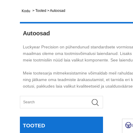
>
Tooted
>
Autoosad
Kodu
Autoosad
Luckyear Precision on pühendunud standardsete vormiosade
maailmas oleme oma tootmisvõimalusi laiendanud. Lisaks 
meie tootmisliin nüüd laia valikut komponente. See laiendu
Meie tootesarja mitmekesistamine võimaldab meil rahuldada 
ning jätkame oma teadmiste ärakasutamist, et tarnida eri
ootusi, pakkudes laia valikut kvaliteetseid ja usaldusväär
TOOTED