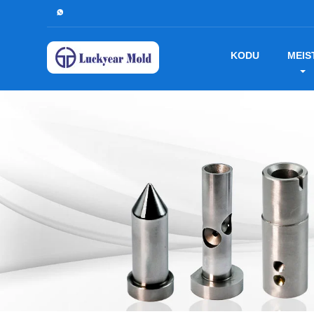
KODU
MEIS