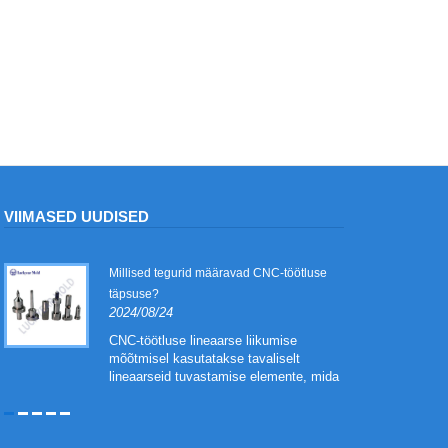
VIIMASED UUDISED
Millised tegurid määravad CNC-töötluse
täpsuse?
2024/08/24
CNC-töötluse lineaarse liikumise
mõõtmisel kasutatakse tavaliselt
lineaarseid tuvastamise elemente, mida
nimetatakse otsemõõtmiseks. Sellega
moodustatud asendi suletud ahela
juhtimist nimetatakse täielikuks suletud