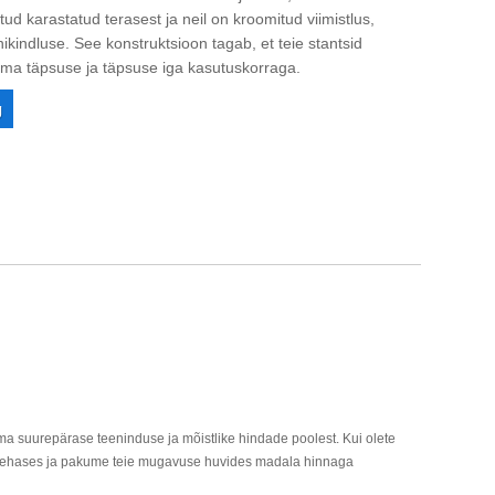
ud karastatud terasest ja neil on kroomitud viimistlus,
kindluse. See konstruktsioon tagab, et teie stantsid
 oma täpsuse ja täpsuse iga kasutuskorraga.
g
oma suurepärase teeninduse ja mõistlike hindade poolest. Kui olete
 tehases ja pakume teie mugavuse huvides madala hinnaga