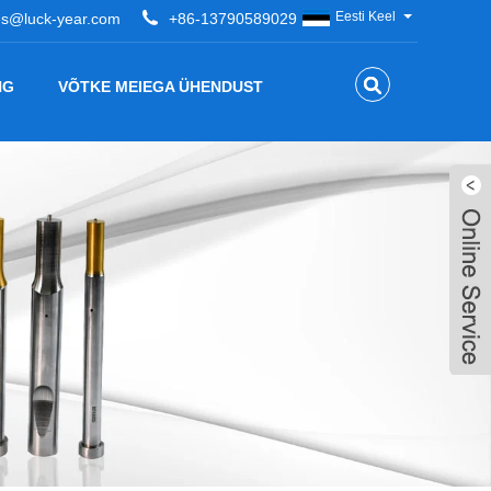
Eesti Keel
es@luck-year.com
+86-13790589029
NG
VÕTKE MEIEGA ÜHENDUST