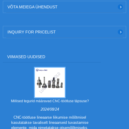
VÕTA MEIEGA ÜHENDUST
INQUIRY FOR PRICELIST
VIIMASED UUDISED
Millised tegurid määravad CNC-töötluse täpsuse?
Milliseid mat
2024/08/24
CNC-töötluse lineaarse liikumise mõõtmisel
kasutatakse tavaliselt lineaarseid tuvastamise
Metallis
elemente, mida nimetatakse otsemõõtmiseks.
mitmesuguste