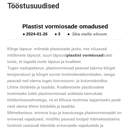
Tööstusuudised
Plastist vormiosade omadused
●
2024-01-26
●
3
●
Jäta mulle sõnum
Kõrge täpsus: mõnede plastosade jaoks, mis nõuavad
mõõtmete täpsust, suurt täpsust
plastist vormiosad
tuleb
toota, et tagada toote täpsus ja kvaliteet.
Tugev vastupidavus: plastvormiosad peavad taluma kõrget
temperatuuri ja kõrget survet tootmiskeskkondades, seega
peavad neil olema tugev korrosiooni- ja kulumiskindlus.
Lihtne töödelda ja laadida: Kvaliteetsete plasttoodete
tootmiseks tuleb plastvormiosad sobitada keerukate
töötlemisseadmetega, nii et tõhusa tootmise tagamiseks peab
neid olema lihtne töödelda ja laadida.
Mitmekesisus: erineva kuju ja kasutusega plastvormiosadel on
erinevad vajadused, mistõttu peavad tootjad mitmekesistama
tootmist vastavalt klientide erinevatele vajadustele ja