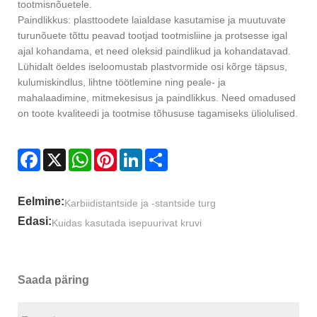
tootmisnõuetele.
Paindlikkus: plasttoodete laialdase kasutamise ja muutuvate
turunõuete tõttu peavad tootjad tootmisliine ja protsesse igal
ajal kohandama, et need oleksid paindlikud ja kohandatavad.
Lühidalt öeldes iseloomustab plastvormide osi kõrge täpsus,
kulumiskindlus, lihtne töötlemine ning peale- ja
mahalaadimine, mitmekesisus ja paindlikkus. Need omadused
on toote kvaliteedi ja tootmise tõhususe tagamiseks üliolulised.
Facebook
X
WhatsApp
Pinterest
LinkedIn
Share
Eelmine:
Karbiidistantside ja -stantside turg
Edasi:
Kuidas kasutada isepuurivat kruvi
Saada päring